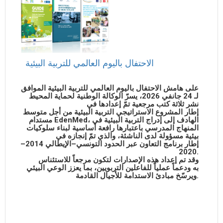
الاحتفال باليوم العالمي للتربية البيئية
على هامش الاحتفال باليوم العالمي للتربية البيئية الموافق
لـ 24 جانفي 2026، يسرّ الوكالة الوطنية لحماية المحيط
نشر ثلاثة كتب مرجعية تمّ إعدادها في
إطار المشروع الاستراتيجي التربية البيئية من أجل متوسط
مستدام EdenMed، الهادف إلى إدراج التربية البيئية في
المنهاج المدرسي باعتبارها رافعة أساسية لبناء سلوكيات
بيئية مسؤولة لدى الناشئة، والذي تمّ إنجازه في
إطار برنامج التعاون عبر الحدود التونسي–الإيطالي 2014–
2020.
وقد تم إعداد هذه الإصدارات لتكون مرجعاً للاستئناس
به ودعماً عملياً للفاعلين التربويين، بما يعزز الوعي البيئي
ويرسّخ مبادئ الاستدامة للأجيال القادمة.