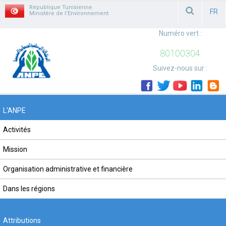
République Tunisienne
FR
Ministère de l'Environnement
FRAN
Numéro vert :
80100304
Suivez-nous sur :
L'ANPE
Activités
Mission
Organisation administrative et financière
Dans les régions
Attributions