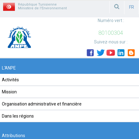
République Tunisienne
FR
Ministère de l'Environnement
FRAN
Numéro vert :
80100304
Suivez-nous sur :
L'ANPE
Activités
Mission
Organisation administrative et financière
Dans les régions
Attributions