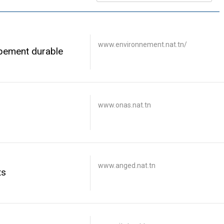
www.environnement.nat.tn/
ppement durable
www.onas.nat.tn
)
www.anged.nat.tn
ts