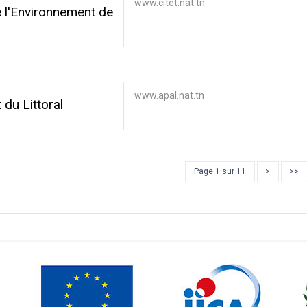
www.citet.nat.tn
e l'Environnement de
www.apal.nat.tn
du Littoral
Page 1 sur 11
>
>>