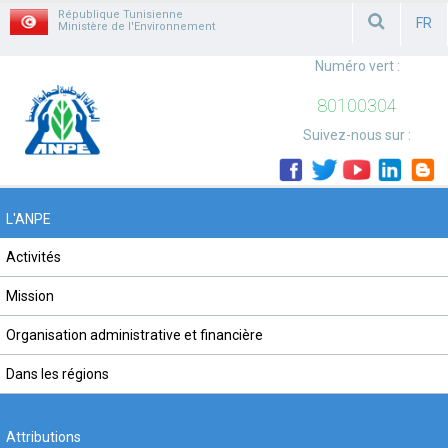
République Tunisienne
FR
Ministère de l'Environnement
FRAN
Numéro vert :
80100304
Suivez-nous sur :
L'ANPE
Activités
Mission
Organisation administrative et financière
Dans les régions
Attributions