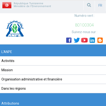
République Tunisienne
FR
Ministère de l'Environnement
FRAN
Numéro vert :
80100304
Suivez-nous sur :
L'ANPE
Activités
Mission
Organisation administrative et financière
Dans les régions
Attributions