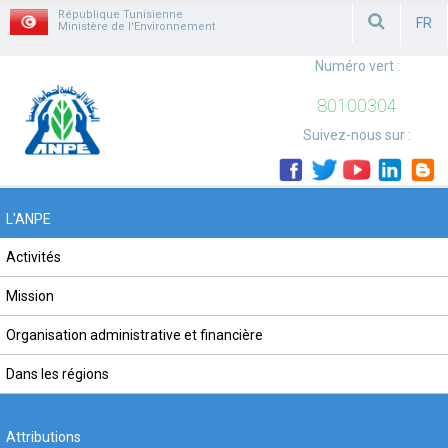
République Tunisienne
FR
Ministère de l'Environnement
FRAN
Numéro vert :
80100304
Suivez-nous sur :
L'ANPE
Activités
Mission
Organisation administrative et financière
Dans les régions
Attributions