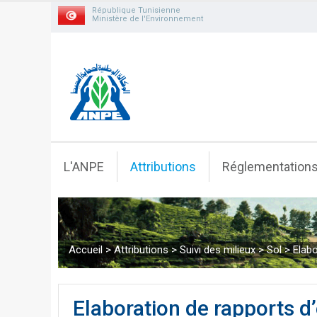
République Tunisienne
Ministère de l'Environnement
L'ANPE
Attributions
Réglementation
Accueil
>
Attributions
>
Suivi des milieux
>
Sol
>
Elabo
Elaboration de rapports d