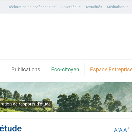
Déclaration de confidentialité
Bibliothèque
Actualités
Médiathèque
s
Publications
Eco-citoyen
Espace Entrepris
ration de rapports d’étude
’étude
-
+
A
A
A