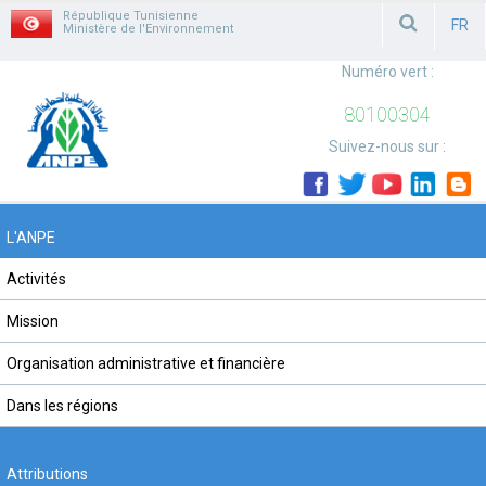
République Tunisienne
FR
Ministère de l'Environnement
FRAN
Numéro vert :
80100304
Suivez-nous sur :
L'ANPE
Activités
Mission
Organisation administrative et financière
Dans les régions
Attributions